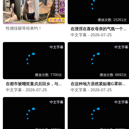
9.3
4K极清
《怒火·街头》
甄功夫打斗爽片，高帧率动作盛宴
即看