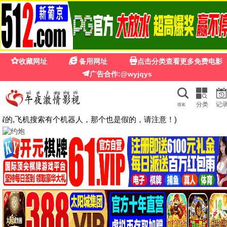
即看影视
·秒播