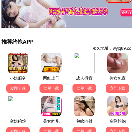
即看影视
· 即点即播