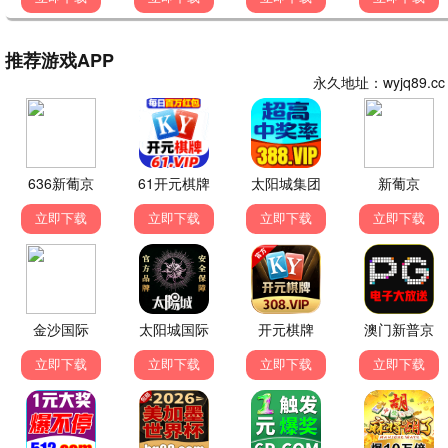
0缓冲 · 4K秒开 · 院线同步
极速CDN加持，万部影片瞬间加载，告别等待
立即观影
影迷社区