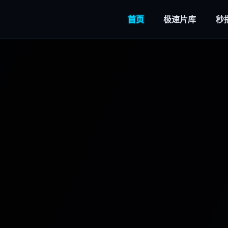
首页
极速片库
秒