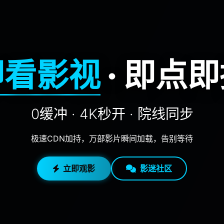
即看影视
· 即点
0缓冲 · 4K秒开 · 院线同步
极速CDN加持，万部影片瞬间加载，告别等待
立即观影
影迷社区