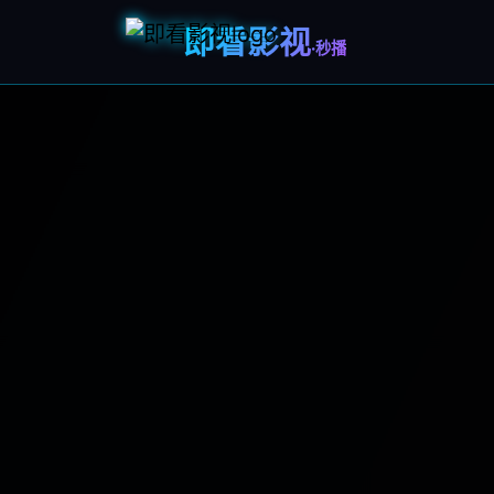
即看影视
·秒播